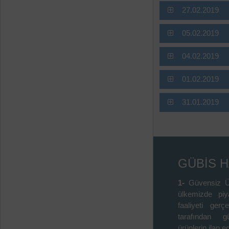
27.02.2019
05.02.2019
04.02.2019
01.02.2019
31.01.2019
GÜBİS 
1-
Güvensiz Ü
ülkemizde piy
faaliyeti gerçe
tarafından gü
ürünlerin ilan ed