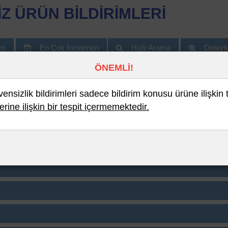
Z ÜRÜN BİLDİRİMLERİ
im
En Çok İncelenen
Hızlı Arama
Detayl
ÖNEMLİ!
nsizlik bildirimleri sadece bildirim konusu ürüne ilişkin 
BAKANLIĞI GÜVENSİZ ÜRÜN Bİ
erine ilişkin bir tespit içermemektedir.