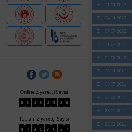
11.01.2023
04.11.2022
07.07.2022
11.04.2022
02.03.2022
08.11.2021
05.05.2021
Online Ziyaretçi Sayısı
22.03.2021
0
0
0
0
0
1
0
9
23.02.2021
Toplam Ziyaretçi Sayısı
22.02.2021
0
7
9
5
7
6
5
7