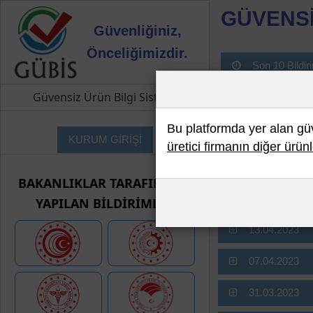
GÜVENSİ
Güvenliğiniz,
Önceliğimizdir.
Son 10 Bildir
Güvensiz Ürün Bilgi Sistemi
Bu platformda yer alan güve
SAĞLIK 
KURUM GİRİŞİ
üretici firmanın diğer ürünl
BAKANLIKLAR TARAFINDAN
05.05.2023
YAPILAN BİLDİRİMLER
13.04.2023
07.04.2023
31.03.2023