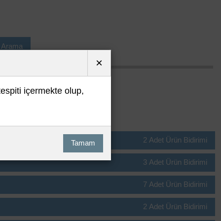
ı Arama
×
tespiti içermekte olup,
LDİRİMLERİ
2 Adet Ürün Bidirimi
Tamam
3 Adet Ürün Bidirimi
7 Adet Ürün Bidirimi
2 Adet Ürün Bidirimi