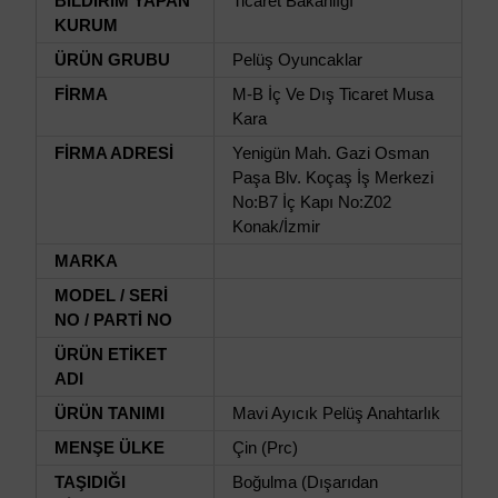
BİLDİRİM YAPAN
Ticaret Bakanlığı
KURUM
ÜRÜN GRUBU
Pelüş Oyuncaklar
FİRMA
M-B İç Ve Dış Ticaret Musa
Kara
FİRMA ADRESİ
Yenigün Mah. Gazi Osman
Paşa Blv. Koçaş İş Merkezi
No:B7 İç Kapı No:Z02
Konak/İzmir
MARKA
MODEL / SERİ
NO / PARTİ NO
ÜRÜN ETİKET
ADI
ÜRÜN TANIMI
Mavi Ayıcık Pelüş Anahtarlık
MENŞE ÜLKE
Çin (Prc)
TAŞIDIĞI
Boğulma (Dışarıdan