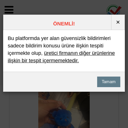
×
ÖNEMLİ!
BİLDİRİM DETAYI
Bu platformda yer alan güvensizlik bildirimleri
sadece bildirim konusu ürüne ilişkin tespiti
içermekte olup,
üretici firmanın diğer ürünlerine
Son 10 Bildirim
En Çok İncelenen
ilişkin bir tespit içermemektedir.
Hızlı Arama
Detaylı Arama
Tamam