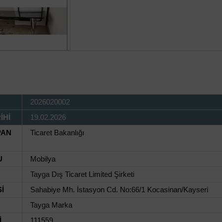
2026020002
İHİ
19.02.2026
PAN
Ticaret Bakanlığı
U
Mobilya
Tayga Dış Ticaret Limited Şirketi
İ
Sahabiye Mh. İstasyon Cd. No:66/1 Kocasinan/Kayseri
Tayga Marka
İ
111559