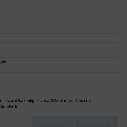
ştir.
 - Ticaret Bakanlığı Piyasa Gözetimi Ve Denetimi
Standardı
❮ Önceki Bildirim
Sonraki Bildirim ❯