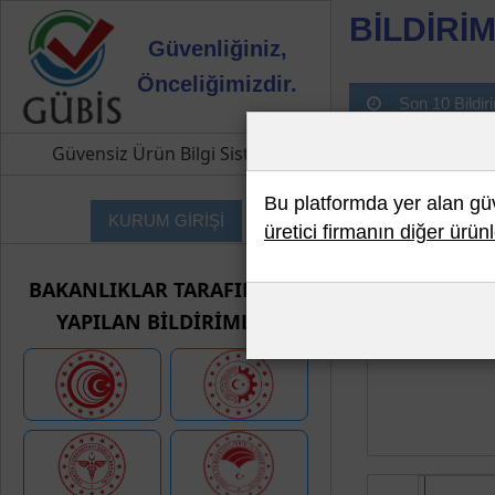
BİLDİRİM
Güvenliğiniz,
Önceliğimizdir.
Son 10 Bildir
Güvensiz Ürün Bilgi Sistemi
Bu platformda yer alan güve
KURUM GİRİŞİ
üretici firmanın diğer ürünl
BAKANLIKLAR TARAFINDAN
YAPILAN BİLDİRİMLER