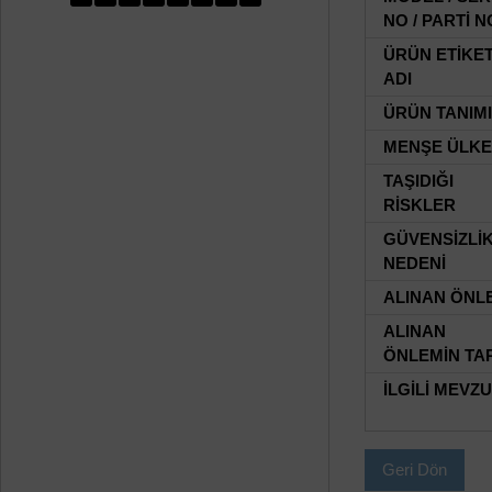
NO / PARTİ N
ÜRÜN ETİKE
ADI
ÜRÜN TANIMI
MENŞE ÜLKE
TAŞIDIĞI
RİSKLER
GÜVENSİZLİ
NEDENİ
ALINAN ÖNL
ALINAN
ÖNLEMİN TAR
İLGİLİ MEVZ
Geri Dön