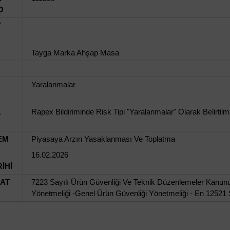
O
T
Tayga Marka Ahşap Masa
Yaralanmalar
K
Rapex Bildiriminde Risk Tipi "Yaralanmalar" Olarak Belirtilmi
EM
Piyasaya Arzın Yasaklanması Ve Toplatma
16.02.2026
İHİ
UAT
7223 Sayılı Ürün Güvenliği Ve Teknik Düzenlemeler Kanunu
Yönetmeliği -Genel Ürün Güvenliği Yönetmeliği - En 12521 