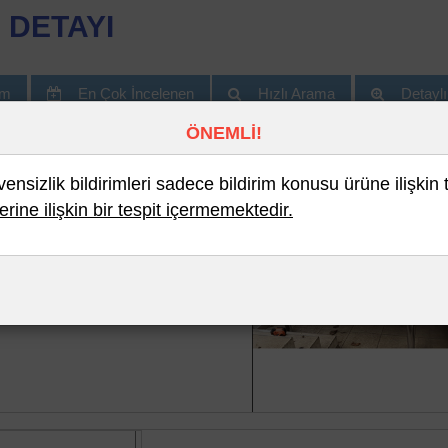
 DETAYI
im
En Çok İncelenen
Hızlı Arama
Detayl
ÖNEMLİ!
nsizlik bildirimleri sadece bildirim konusu ürüne ilişkin 
erine ilişkin bir tespit içermemektedir.