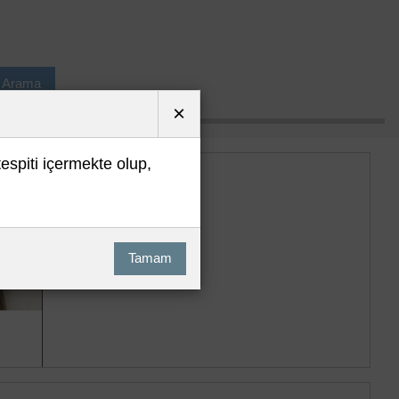
ı Arama
×
tespiti içermekte olup,
Tamam