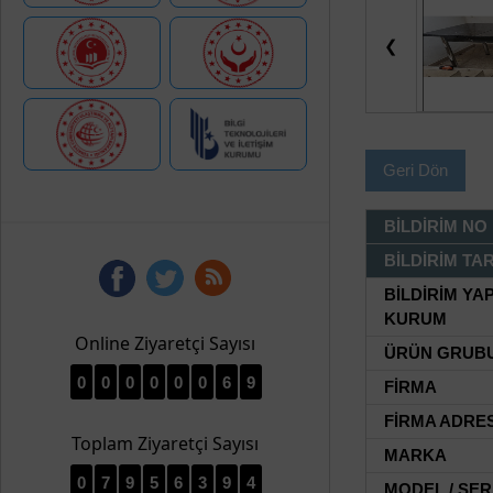
❮
Geri Dön
BİLDİRİM NO
BİLDİRİM TAR
BİLDİRİM YA
KURUM
Online Ziyaretçi Sayısı
ÜRÜN GRUB
0
0
0
0
0
0
6
9
FİRMA
FİRMA ADRES
Toplam Ziyaretçi Sayısı
MARKA
0
7
9
5
6
3
9
4
MODEL / SER