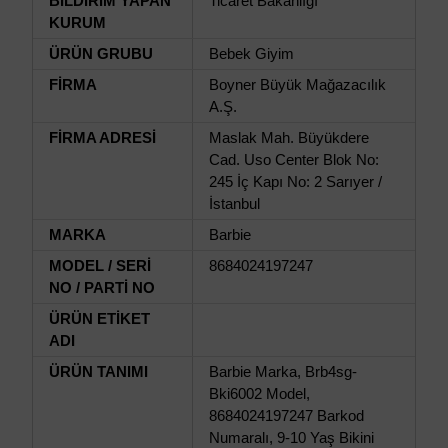
BİLDİRİM YAPAN
Ticaret Bakanlığı
KURUM
ÜRÜN GRUBU
Bebek Giyim
FİRMA
Boyner Büyük Mağazacılık
A.Ş.
FİRMA ADRESİ
Maslak Mah. Büyükdere
Cad. Uso Center Blok No:
245 İç Kapı No: 2 Sarıyer /
İstanbul
MARKA
Barbie
MODEL / SERİ
8684024197247
NO / PARTİ NO
ÜRÜN ETİKET
ADI
ÜRÜN TANIMI
Barbie Marka, Brb4sg-
Bki6002 Model,
8684024197247 Barkod
Numaralı, 9-10 Yaş Bikini