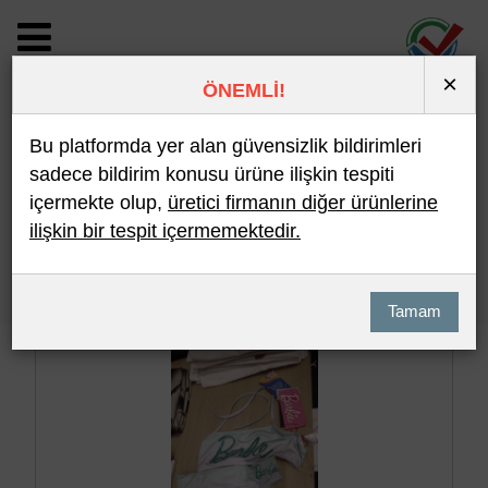
×
ÖNEMLİ!
BİLDİRİM DETAYI
Bu platformda yer alan güvensizlik bildirimleri
sadece bildirim konusu ürüne ilişkin tespiti
içermekte olup,
üretici firmanın diğer ürünlerine
Son 10 Bildirim
En Çok İncelenen
ilişkin bir tespit içermemektedir.
Hızlı Arama
Detaylı Arama
Tamam