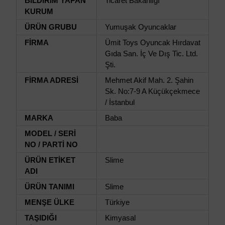
BİLDİRİM YAPAN
Ticaret Bakanlığı
KURUM
ÜRÜN GRUBU
Yumuşak Oyuncaklar
FİRMA
Ümit Toys Oyuncak Hırdavat
Gıda San. İç Ve Dış Tic. Ltd.
Şti.
FİRMA ADRESİ
Mehmet Akif Mah. 2. Şahin
Sk. No:7-9 A Küçükçekmece
/ İstanbul
MARKA
Baba
MODEL / SERİ
NO / PARTİ NO
ÜRÜN ETİKET
Slime
ADI
ÜRÜN TANIMI
Slime
MENŞE ÜLKE
Türkiye
TAŞIDIĞI
Kimyasal