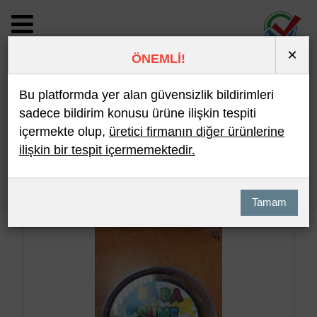
×
ÖNEMLİ!
BİLDİRİM DETAYI
Bu platformda yer alan güvensizlik bildirimleri
sadece bildirim konusu ürüne ilişkin tespiti
içermekte olup,
üretici firmanın diğer ürünlerine
Son 10 Bildirim
En Çok İncelenen
ilişkin bir tespit içermemektedir.
Hızlı Arama
Detaylı Arama
Tamam