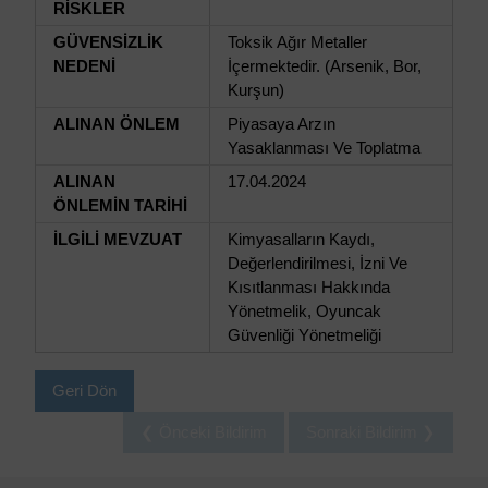
RİSKLER
GÜVENSİZLİK
Toksik Ağır Metaller
NEDENİ
İçermektedir. (Arsenik, Bor,
Kurşun)
ALINAN ÖNLEM
Piyasaya Arzın
Yasaklanması Ve Toplatma
ALINAN
17.04.2024
ÖNLEMİN TARİHİ
İLGİLİ MEVZUAT
Kimyasalların Kaydı,
Değerlendirilmesi, İzni Ve
Kısıtlanması Hakkında
Yönetmelik, Oyuncak
Güvenliği Yönetmeliği
Geri Dön
❮ Önceki Bildirim
Sonraki Bildirim ❯