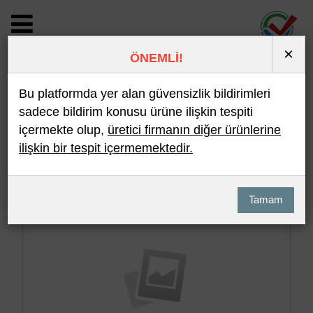
×
ÖNEMLİ!
BİLDİRİM DETAYI
Bu platformda yer alan güvensizlik bildirimleri
sadece bildirim konusu ürüne ilişkin tespiti
içermekte olup,
üretici firmanın diğer ürünlerine
Son 10 Bildirim
En Çok İncelenen
ilişkin bir tespit içermemektedir.
Hızlı Arama
Detaylı Arama
Tamam