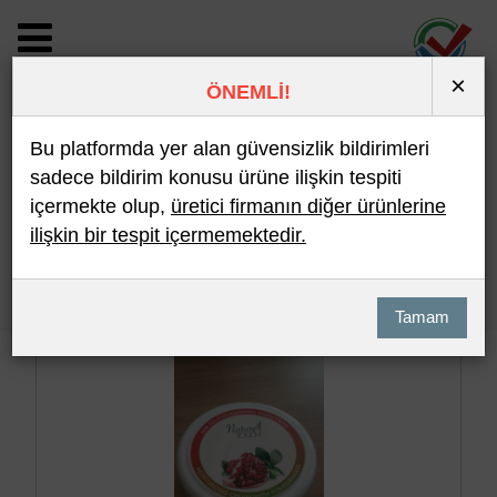
×
ÖNEMLİ!
BİLDİRİM DETAYI
Bu platformda yer alan güvensizlik bildirimleri
sadece bildirim konusu ürüne ilişkin tespiti
içermekte olup,
üretici firmanın diğer ürünlerine
Son 10 Bildirim
En Çok İncelenen
ilişkin bir tespit içermemektedir.
Hızlı Arama
Detaylı Arama
Tamam