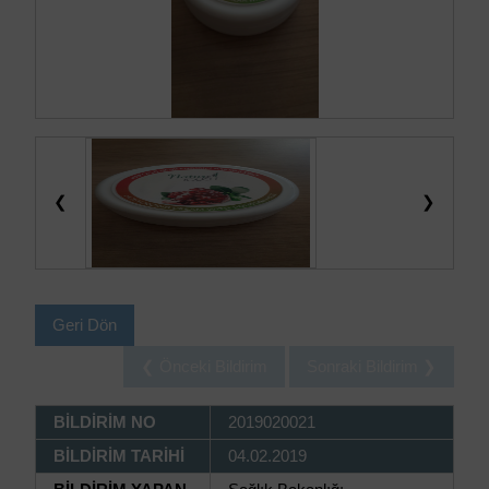
❮
❯
Geri Dön
❮ Önceki Bildirim
Sonraki Bildirim ❯
BİLDİRİM NO
2019020021
BİLDİRİM TARİHİ
04.02.2019