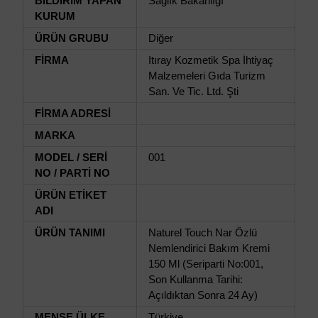
BİLDİRİM YAPAN
Sağlık Bakanlığı
KURUM
ÜRÜN GRUBU
Diğer
FİRMA
Itıray Kozmetik Spa İhtiyaç
Malzemeleri Gıda Turizm
San. Ve Tic. Ltd. Şti
FİRMA ADRESİ
MARKA
MODEL / SERİ
001
NO / PARTİ NO
ÜRÜN ETİKET
ADI
ÜRÜN TANIMI
Naturel Touch Nar Özlü
Nemlendirici Bakım Kremi
150 Ml (Seriparti No:001,
Son Kullanma Tarihi:
Açıldıktan Sonra 24 Ay)
MENŞE ÜLKE
Türkiye