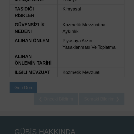
TAŞIDIĞI
Kimyasal
RİSKLER
GÜVENSİZLİK
Kozmetik Mevzuatına
NEDENİ
Aykırılık
ALINAN ÖNLEM
Piyasaya Arzın
Yasaklanması Ve Toplatma
ALINAN
ÖNLEMİN TARİHİ
İLGİLİ MEVZUAT
Kozmetik Mevzuatı
Geri Dön
❮ Önceki Bildirim
Sonraki Bildirim ❯
GÜBİS HAKKINDA