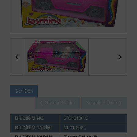
❮
❯
Geri Dön
❮ Önceki Bildirim
Sonraki Bildirim ❯
BİLDİRİM NO
2024010013
BİLDİRİM TARİHİ
11.01.2024