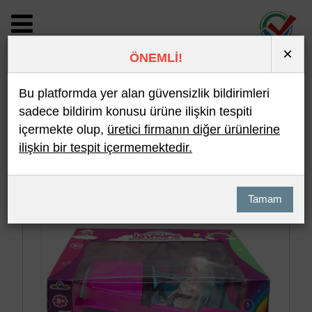
×
ÖNEMLİ!
BİLDİRİM DETAYI
Bu platformda yer alan güvensizlik bildirimleri
sadece bildirim konusu ürüne ilişkin tespiti
içermekte olup,
üretici firmanın diğer ürünlerine
Son 10 Bildirim
En Çok İncelenen
ilişkin bir tespit içermemektedir.
Hızlı Arama
Detaylı Arama
Tamam