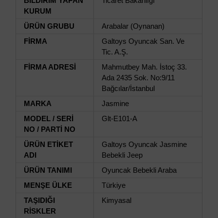
BİLDİRİM YAPAN
Ticaret Bakanlığı
KURUM
ÜRÜN GRUBU
Arabalar (Oynanan)
FİRMA
Galtoys Oyuncak San. Ve
Tic. A.Ş.
FİRMA ADRESİ
Mahmutbey Mah. İstoç 33.
Ada 2435 Sok. No:9/11
Bağcılar/İstanbul
MARKA
Jasmine
MODEL / SERİ
Glt-E101-A
NO / PARTİ NO
ÜRÜN ETİKET
Galtoys Oyuncak Jasmine
ADI
Bebekli Jeep
ÜRÜN TANIMI
Oyuncak Bebekli Araba
MENŞE ÜLKE
Türkiye
TAŞIDIĞI
Kimyasal
RİSKLER