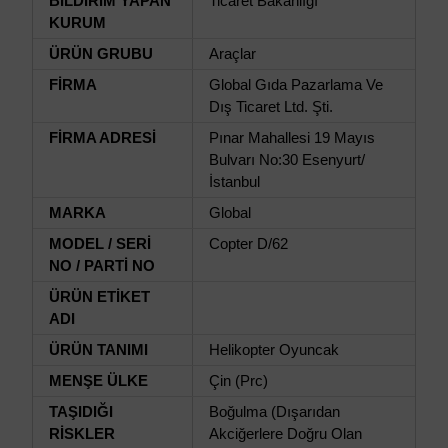
BİLDİRİM YAPAN
Ticaret Bakanlığı
KURUM
ÜRÜN GRUBU
Araçlar
FİRMA
Global Gıda Pazarlama Ve
Dış Ticaret Ltd. Şti.
FİRMA ADRESİ
Pınar Mahallesi 19 Mayıs
Bulvarı No:30 Esenyurt/
İstanbul
MARKA
Global
MODEL / SERİ
Copter D/62
NO / PARTİ NO
ÜRÜN ETİKET
ADI
ÜRÜN TANIMI
Helikopter Oyuncak
MENŞE ÜLKE
Çin (Prc)
TAŞIDIĞI
Boğulma (Dışarıdan
RİSKLER
Akciğerlere Doğru Olan