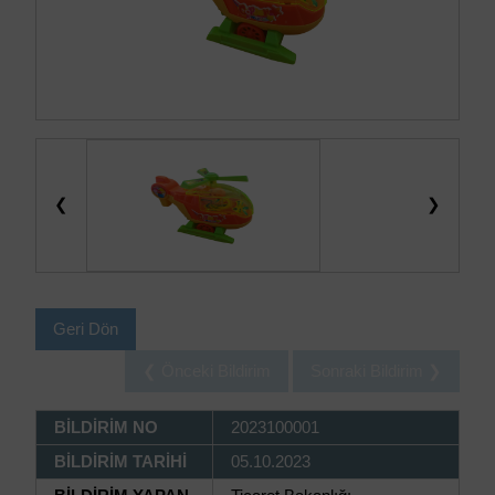
❮
❯
Geri Dön
❮ Önceki Bildirim
Sonraki Bildirim ❯
BİLDİRİM NO
2023100001
BİLDİRİM TARİHİ
05.10.2023