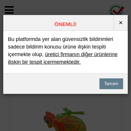
×
ÖNEMLİ!
BİLDİRİM DETAYI
Bu platformda yer alan güvensizlik bildirimleri
sadece bildirim konusu ürüne ilişkin tespiti
içermekte olup,
üretici firmanın diğer ürünlerine
Son 10 Bildirim
En Çok İncelenen
ilişkin bir tespit içermemektedir.
Hızlı Arama
Detaylı Arama
Tamam