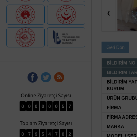
❮
Geri Dön
BİLDİRİM NO
BİLDİRİM TAR
BİLDİRİM YA
KURUM
Online Ziyaretçi Sayısı
ÜRÜN GRUB
0
0
0
0
0
0
5
7
FİRMA
FİRMA ADRES
Toplam Ziyaretçi Sayısı
MARKA
0
7
9
5
4
7
0
2
MODEL / SER