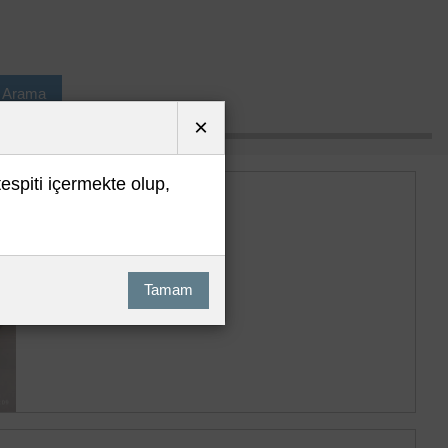
ı Arama
×
tespiti içermekte olup,
Tamam