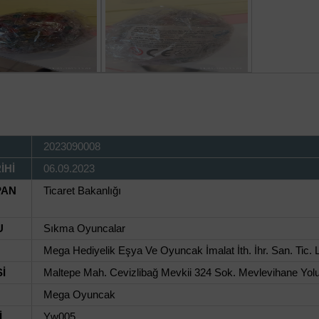
2023090008
İHİ
06.09.2023
PAN
Ticaret Bakanlığı
U
Sıkma Oyuncalar
Mega Hediyelik Eşya Ve Oyuncak İmalat İth. İhr. San. Tic. Lt
İ
Maltepe Mah. Cevizlibağ Mevkii 324 Sok. Mevlevihane Yolu
Mega Oyuncak
İ
Yw005