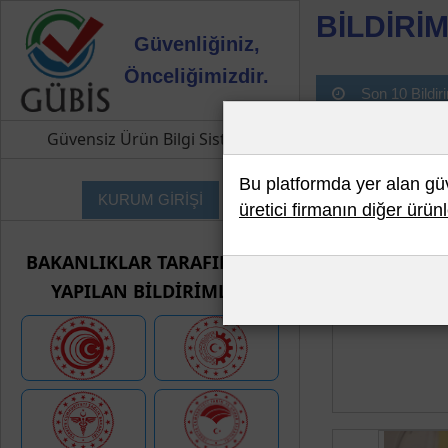
BİLDİRİM
Güvenliğiniz,
Önceliğimizdir.
Son 10 Bildir
Güvensiz Ürün Bilgi Sistemi
Bu platformda yer alan güve
KURUM GİRİŞİ
üretici firmanın diğer ürünl
BAKANLIKLAR TARAFINDAN
YAPILAN BİLDİRİMLER