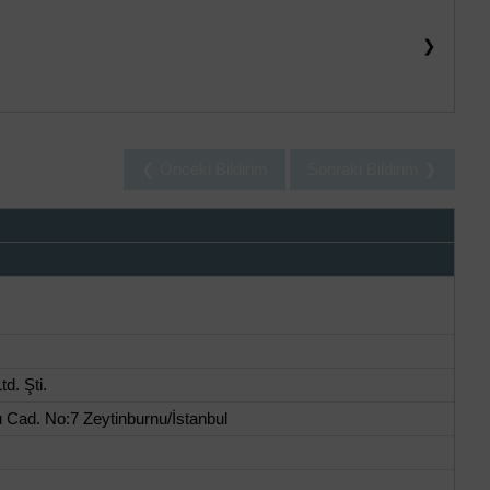
❯
❮ Önceki Bildirim
Sonraki Bildirim ❯
d. Şti.
 Cad. No:7 Zeytinburnu/İstanbul