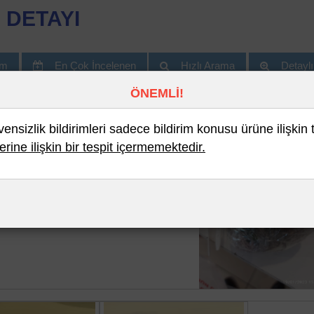
 DETAYI
im
En Çok İncelenen
Hızlı Arama
Detayl
ÖNEMLİ!
nsizlik bildirimleri sadece bildirim konusu ürüne ilişkin 
erine ilişkin bir tespit içermemektedir.