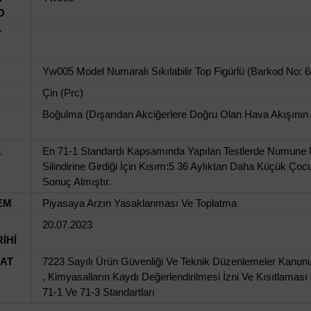
O
T
Yw005 Model Numaralı Sıkılabilir Top Figürlü (Barkod No:
Çin (Prc)
Boğulma (Dışarıdan Akciğerlere Doğru Olan Hava Akışının
K
En 71-1 Standardı Kapsamında Yapılan Testlerde Numune 
Silindirine Girdiği İçin Kısım:5 36 Aylıktan Daha Küçük Ço
Sonuç Almıştır.
EM
Piyasaya Arzın Yasaklanması Ve Toplatma
20.07.2023
İHİ
UAT
7223 Sayılı Ürün Güvenliği Ve Teknik Düzenlemeler Kanunu
, Kimyasalların Kaydı Değerlendirilmesi İzni Ve Kısıtlama
71-1 Ve 71-3 Standartları