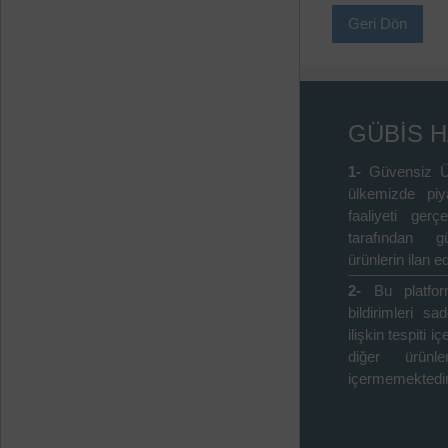
Geri Dön
GÜBİS 
1-
Güvensiz Ü
ülkemizde piy
faaliyeti gerçe
tarafından gü
ürünlerin ilan ed
2-
Bu platfo
bildirimleri s
ilişkin tespiti 
diğer ürünle
içermemektedir