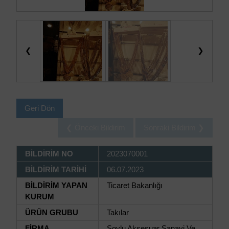
❮
❯
Geri Dön
❮ Önceki Bildirim
Sonraki Bildirim ❯
BİLDİRİM NO
2023070001
BİLDİRİM TARİHİ
06.07.2023
BİLDİRİM YAPAN
Ticaret Bakanlığı
KURUM
ÜRÜN GRUBU
Takılar
FİRMA
Soylu Aksesuar Sanayi Ve