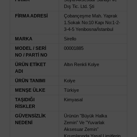
Dış Tic. Ltd. Şti
FİRMA ADRESİ
Çobançeşme Mah. Yaprak
1.Sokak No:10 Kapı No:1-2-
3-4-5 Yenibosna/İstanbul
MARKA
Sirello
MODEL / SERİ
00001885
NO / PARTİ NO
ÜRÜN ETİKET
Altın Renkli Kolye
ADI
ÜRÜN TANIMI
Kolye
MENŞE ÜLKE
Türkiye
TAŞIDIĞI
Kimyasal
RİSKLER
GÜVENSİZLİK
Ürünün "Büyük Halka
NEDENİ
Zemin" Ve "Yuvarlak
Aksesuar Zemin"
Kısımlarında Yasal Limitlerin