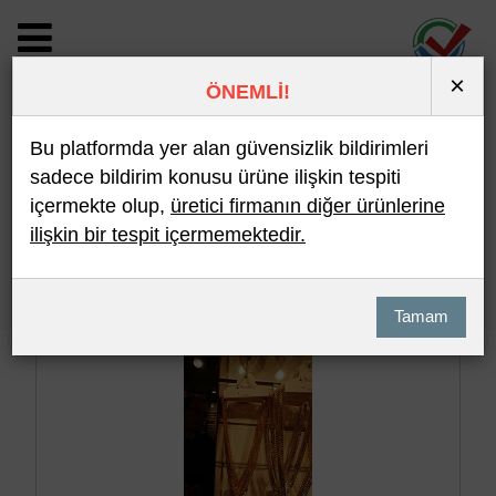
×
ÖNEMLİ!
BİLDİRİM DETAYI
Bu platformda yer alan güvensizlik bildirimleri
sadece bildirim konusu ürüne ilişkin tespiti
içermekte olup,
üretici firmanın diğer ürünlerine
Son 10 Bildirim
En Çok İncelenen
ilişkin bir tespit içermemektedir.
Hızlı Arama
Detaylı Arama
Tamam