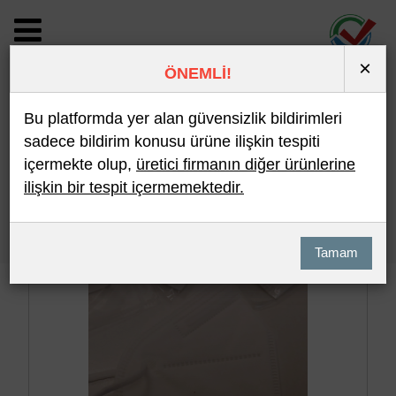
×
ÖNEMLİ!
BİLDİRİM DETAYI
Bu platformda yer alan güvensizlik bildirimleri
sadece bildirim konusu ürüne ilişkin tespiti
içermekte olup,
üretici firmanın diğer ürünlerine
Son 10 Bildirim
En Çok İncelenen
ilişkin bir tespit içermemektedir.
Hızlı Arama
Detaylı Arama
Tamam