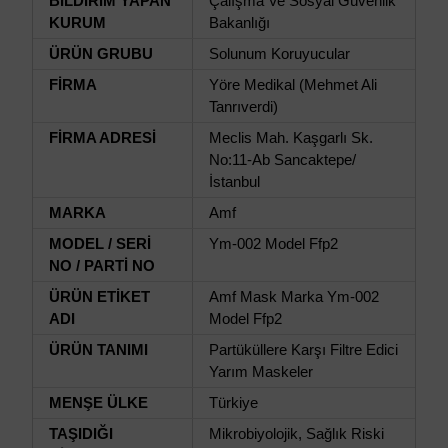
BİLDİRİM YAPAN
Çalışma Ve Sosyal Güvenlik
KURUM
Bakanlığı
ÜRÜN GRUBU
Solunum Koruyucular
FİRMA
Yöre Medikal (Mehmet Ali
Tanrıverdi)
FİRMA ADRESİ
Meclis Mah. Kaşgarlı Sk.
No:11-Ab Sancaktepe/
İstanbul
MARKA
Amf
MODEL / SERİ
Ym-002 Model Ffp2
NO / PARTİ NO
ÜRÜN ETİKET
Amf Mask Marka Ym-002
ADI
Model Ffp2
ÜRÜN TANIMI
Partüküllere Karşı Filtre Edici
Yarım Maskeler
MENŞE ÜLKE
Türkiye
TAŞIDIĞI
Mikrobiyolojik, Sağlık Riski