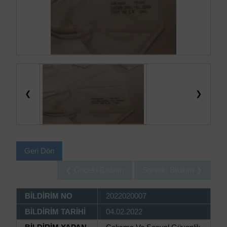
❮
❯
Geri Dön
❮ Önceki Bildirim
Sonraki Bildirim ❯
BİLDİRİM NO
2022020007
BİLDİRİM TARİHİ
04.02.2022