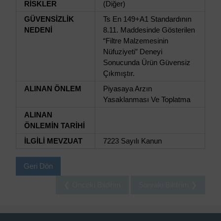
RİSKLER
(Diğer)
GÜVENSİZLİK
Ts En 149+A1 Standardının
NEDENİ
8.11. Maddesinde Gösterilen
“Filtre Malzemesinin
Nüfuziyeti” Deneyi
Sonucunda Ürün Güvensiz
Çıkmıştır.
ALINAN ÖNLEM
Piyasaya Arzın
Yasaklanması Ve Toplatma
ALINAN
ÖNLEMİN TARİHİ
İLGİLİ MEVZUAT
7223 Sayılı Kanun
Geri Dön
❮ Önceki Bildirim
Sonraki Bildirim ❯