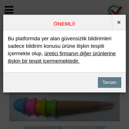
×
ÖNEMLİ!
BİLDİRİM DETAYI
Bu platformda yer alan güvensizlik bildirimleri
sadece bildirim konusu ürüne ilişkin tespiti
içermekte olup,
üretici firmanın diğer ürünlerine
Son 10 Bildirim
En Çok İncelenen
ilişkin bir tespit içermemektedir.
Hızlı Arama
Detaylı Arama
Tamam