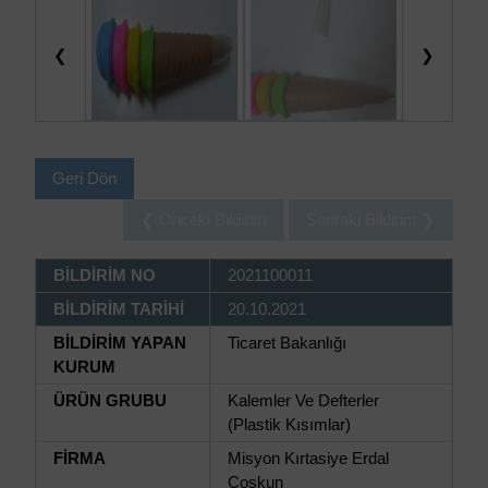
❮
❯
Geri Dön
❮ Önceki Bildirim
Sonraki Bildirim ❯
BİLDİRİM NO
2021100011
BİLDİRİM TARİHİ
20.10.2021
BİLDİRİM YAPAN
Ticaret Bakanlığı
KURUM
ÜRÜN GRUBU
Kalemler Ve Defterler
(Plastik Kısımlar)
FİRMA
Misyon Kırtasiye Erdal
Coşkun