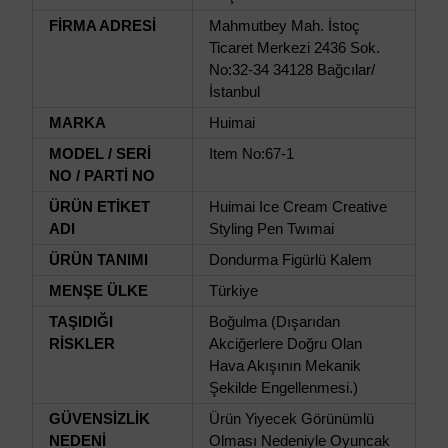
FİRMA ADRESİ
Mahmutbey Mah. İstoç
Ticaret Merkezi 2436 Sok.
No:32-34 34128 Bağcılar/
İstanbul
MARKA
Huimai
MODEL / SERİ
Item No:67-1
NO / PARTİ NO
ÜRÜN ETİKET
Huimai Ice Cream Creative
ADI
Styling Pen Twımai
ÜRÜN TANIMI
Dondurma Figürlü Kalem
MENŞE ÜLKE
Türkiye
TAŞIDIĞI
Boğulma (Dışarıdan
RİSKLER
Akciğerlere Doğru Olan
Hava Akışının Mekanik
Şekilde Engellenmesi.)
GÜVENSİZLİK
Ürün Yiyecek Görünümlü
NEDENİ
Olması Nedeniyle Oyuncak