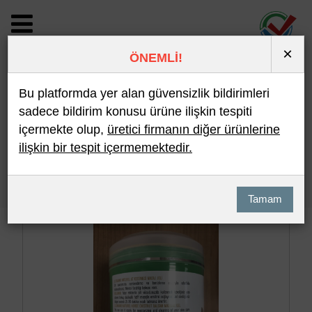
×
ÖNEMLİ!
BİLDİRİM DETAYI
Bu platformda yer alan güvensizlik bildirimleri
sadece bildirim konusu ürüne ilişkin tespiti
içermekte olup,
üretici firmanın diğer ürünlerine
Son 10 Bildirim
En Çok İncelenen
ilişkin bir tespit içermemektedir.
Hızlı Arama
Detaylı Arama
Tamam