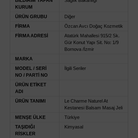
BİLDİRİM YAPAN
Sağlık Bakanlığı
KURUM
ÜRÜN GRUBU
Diğer
FİRMA
Özcan Avcı Doğaç Kozmetik
FİRMA ADRESİ
Atatürk Mahallesi 915/2 Sk.
Gür Konut Yapı Sit. No: 1/9
Bornova /İzmir
MARKA
MODEL / SERİ
İlgili Seriler
NO / PARTİ NO
ÜRÜN ETİKET
ADI
ÜRÜN TANIMI
Le Charme Naturel At
Kestanesi Balsam Masaj Jeli
MENŞE ÜLKE
Türkiye
TAŞIDIĞI
Kimyasal
RİSKLER