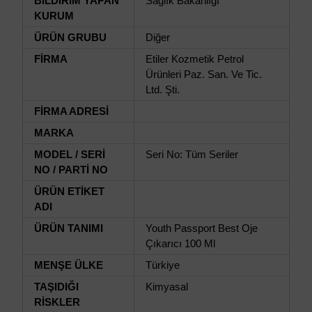
BİLDİRİM YAPAN
Sağlık Bakanlığı
KURUM
ÜRÜN GRUBU
Diğer
FİRMA
Etiler Kozmetik Petrol
Ürünleri Paz. San. Ve Tic.
Ltd. Şti.
FİRMA ADRESİ
MARKA
MODEL / SERİ
Seri No: Tüm Seriler
NO / PARTİ NO
ÜRÜN ETİKET
ADI
ÜRÜN TANIMI
Youth Passport Best Oje
Çıkarıcı 100 Ml
MENŞE ÜLKE
Türkiye
TAŞIDIĞI
Kimyasal
RİSKLER