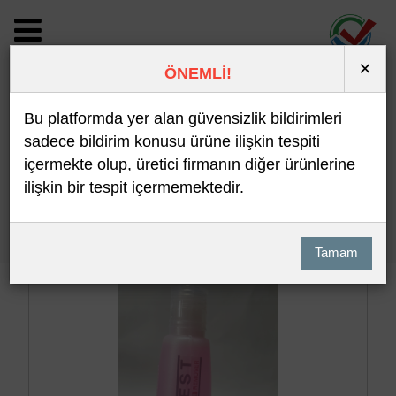
×
ÖNEMLİ!
BİLDİRİM DETAYI
Bu platformda yer alan güvensizlik bildirimleri
sadece bildirim konusu ürüne ilişkin tespiti
içermekte olup,
üretici firmanın diğer ürünlerine
Son 10 Bildirim
En Çok İncelenen
ilişkin bir tespit içermemektedir.
Hızlı Arama
Detaylı Arama
Tamam