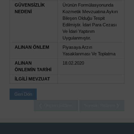
GÜVENSİZLİK
Ürünün Formülasyonunda
NEDENİ
Kozmetik Mevzuatına Aykırı
Bileşen Olduğu Tespit
Edilmiştir. İdari Para Cezası
Ve İdari Yaptırım
Uygulanmıştır.
ALINAN ÖNLEM
Piyasaya Arzın
Yasaklanması Ve Toplatma
ALINAN
18.02.2020
ÖNLEMİN TARİHİ
İLGİLİ MEVZUAT
Geri Dön
❮ Önceki Bildirim
Sonraki Bildirim ❯