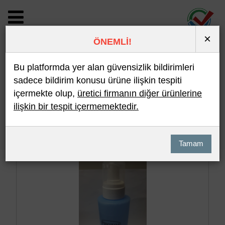
×
ÖNEMLİ!
BİLDİRİM DETAYI
Bu platformda yer alan güvensizlik bildirimleri
sadece bildirim konusu ürüne ilişkin tespiti
içermekte olup,
üretici firmanın diğer ürünlerine
Son 10 Bildirim
En Çok İncelenen
ilişkin bir tespit içermemektedir.
Hızlı Arama
Detaylı Arama
Tamam