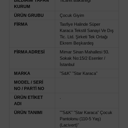
BİLDİRİM YAPAN
Ticaret Bakanlığı
KURUM
ÜRÜN GRUBU
Çocuk Giyim
FİRMA
Tasfiye Halinde Süper
Karaca Tekstil Sanayi Ve Dış
Tic. Ltd. Şirketi Tek Ortağı
Ekrem Beşkardeş
FİRMA ADRESİ
Mimar Sinan Mahallesi 93.
Sokak No:15/2 Esenler /
İstanbul
MARKA
"S&K" "Star Karaca"
MODEL / SERİ
NO / PARTİ NO
ÜRÜN ETİKET
.
ADI
ÜRÜN TANIMI
""S&K" "Star Karaca" Çocuk
Pantolonu (110-5 Yaş)
(Lacivert)"