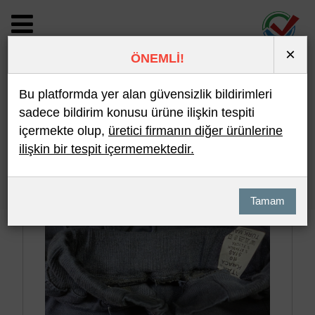
×
ÖNEMLİ!
BİLDİRİM DETAYI
Bu platformda yer alan güvensizlik bildirimleri
sadece bildirim konusu ürüne ilişkin tespiti
içermekte olup,
üretici firmanın diğer ürünlerine
Son 10 Bildirim
En Çok İncelenen
ilişkin bir tespit içermemektedir.
Hızlı Arama
Detaylı Arama
Tamam