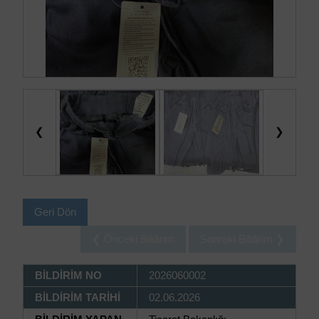
❮
❯
Geri Dön
❮ Önceki Bildirim
Sonraki Bildirim ❯
BİLDİRİM NO
2026060002
BİLDİRİM TARİHİ
02.06.2026